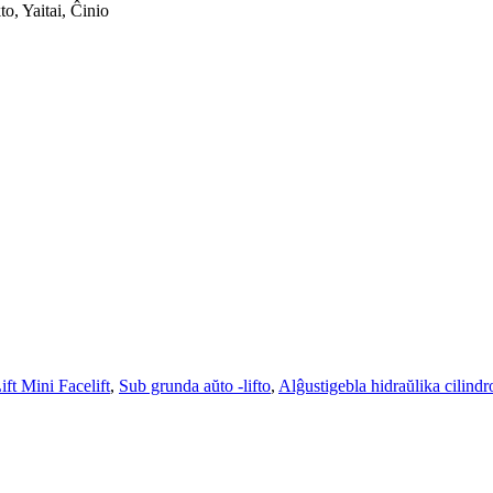
o, Yaitai, Ĉinio
ft Mini Facelift
,
Sub grunda aŭto -lifto
,
Alĝustigebla hidraŭlika cilindr