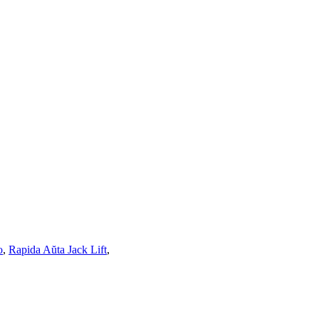
o
,
Rapida Aŭta Jack Lift
,