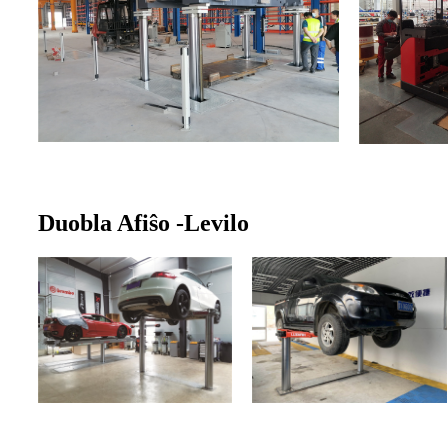
Duobla Afiŝo -Levilo