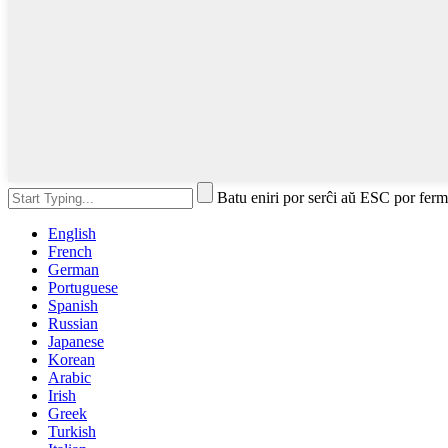
Batu eniri por serĉi aŭ ESC por ferm
English
French
German
Portuguese
Spanish
Russian
Japanese
Korean
Arabic
Irish
Greek
Turkish