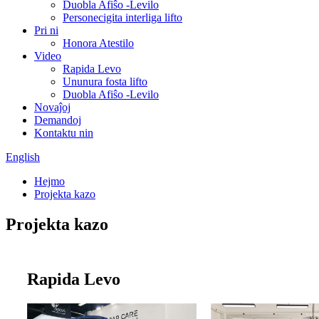
Duobla Afiŝo -Levilo
Personecigita interliga lifto
Pri ni
Honora Atestilo
Video
Rapida Levo
Ununura fosta lifto
Duobla Afiŝo -Levilo
Novaĵoj
Demandoj
Kontaktu nin
English
Hejmo
Projekta kazo
Projekta kazo
Rapida Levo