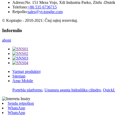
Adreso:
Ne. 151 Meza Vojo, Xili Industria Parko, Zhifu -Distrikt
Telefono:
+86 535 6736715
Retpoŝto:
sales@yt-tonghe.com
© Kopirajto - 2010-2021: Ĉiuj rajtoj rezervitaj.
Informilo
aboni
Varmaj produktoj
Sitemap
Amp Mobile
Portebla platformo
,
Ununura aganta hidraŭlika cilindro
,
QuickLi
Sendu retpoŝton
WhatsApp
WhatsApp