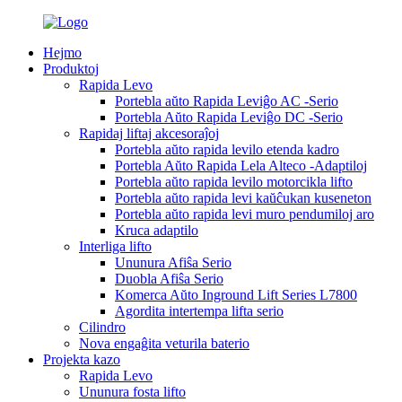
Hejmo
Produktoj
Rapida Levo
Portebla aŭto Rapida Leviĝo AC -Serio
Portebla Aŭto Rapida Leviĝo DC -Serio
Rapidaj liftaj akcesoraĵoj
Portebla aŭto rapida levilo etenda kadro
Portebla Aŭto Rapida Lela Alteco -Adaptiloj
Portebla aŭto rapida levilo motorcikla lifto
Portebla aŭto rapida levi kaŭĉukan kuseneton
Portebla aŭto rapida levi muro pendumiloj aro
Kruca adaptilo
Interliga lifto
Ununura Afiŝa Serio
Duobla Afiŝa Serio
Komerca Aŭto Inground Lift Series L7800
Agordita intertempa lifta serio
Cilindro
Nova engaĝita veturila baterio
Projekta kazo
Rapida Levo
Ununura fosta lifto