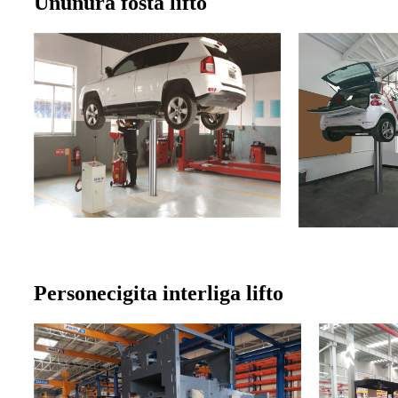
Ununura fosta lifto
Personecigita interliga lifto