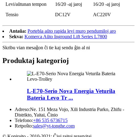
Levi/aŭtunan tempon
16/20 -aj jaroj
16/20 -aj jaroj
Tensio
DC12V
AC220V
Antaŭa:
Portebla aŭto rapida levi muro pendumiloj aro
Sekva:
Komerca Aŭto Inground Lift Series L7800
Skribu vian mesaĝon ĉi tie kaj sendu ĝin al ni
Produktaj kategorioj
L-E70-Serio Nova Energia Veturila
Bateria Levo Tr ...
Adreso:
Ne. 151 Meza Vojo, Xili Industria Parko, Zhifu -
Distrikto, Yaitai, Ĉinio
Telefono:
+86 535 6736715
Retpoŝto:
sales@yt-tonghe.com
© Kopirajto - 2010-2021: Ĉiuj rajtoj rezervitaj.