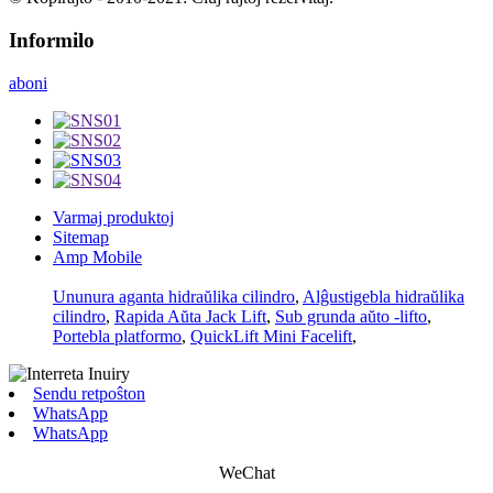
Informilo
aboni
Varmaj produktoj
Sitemap
Amp Mobile
Ununura aganta hidraŭlika cilindro
,
Alĝustigebla hidraŭlika
cilindro
,
Rapida Aŭta Jack Lift
,
Sub grunda aŭto -lifto
,
Portebla platformo
,
QuickLift Mini Facelift
,
Sendu retpoŝton
WhatsApp
WhatsApp
WeChat