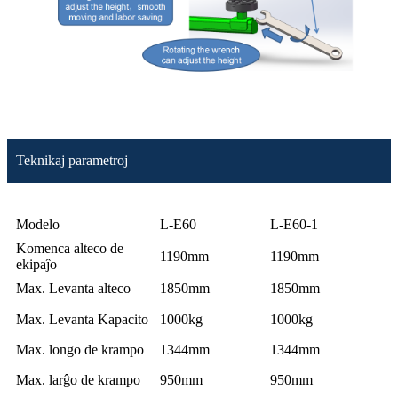
Teknikaj parametroj
Modelo
L-E60
L-E60-1
Komenca alteco de
1190mm
1190mm
ekipaĵo
Max. Levanta alteco
1850mm
1850mm
Max. Levanta Kapacito
1000kg
1000kg
Max. longo de krampo
1344mm
1344mm
Max. larĝo de krampo
950mm
950mm