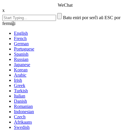
WeChat
x
Batu eniri por serĉi aŭ ESC por
fermiĝi
English
French
German
Portuguese
Spanish
Russian
Japanese
Korean
Arabic
Irish
Greek
Turkish
Italian
Danish
Romanian
Indonesian
Czech
Afrikaans
Swedish