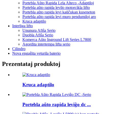
Portebla Aŭto Rapida Lela Alteco -Adaptiloj
Portebla aŭto rapida levilo motorcikla lifto
Portebla aŭto rapida levi kaŭĉukan kuseneton
Portebla aŭto rapida levi muro pendumiloj aro
Kruca adaptilo
Interliga lifto
Ununura Afiŝa Serio
Duobla Afiŝa Serio
Komerca Aŭto Inground Lift Series L7800
Agordita intertempa lifta serio
Cilindro
Nova engaĝita veturila baterio
Prezentataj produktoj
Kruca adaptilo
Portebla aŭto rapida leviĝo dc ...