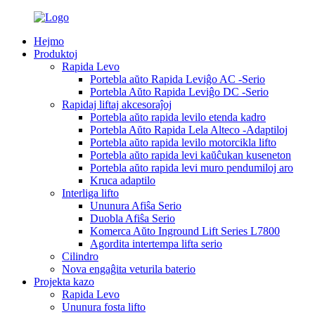
Hejmo
Produktoj
Rapida Levo
Portebla aŭto Rapida Leviĝo AC -Serio
Portebla Aŭto Rapida Leviĝo DC -Serio
Rapidaj liftaj akcesoraĵoj
Portebla aŭto rapida levilo etenda kadro
Portebla Aŭto Rapida Lela Alteco -Adaptiloj
Portebla aŭto rapida levilo motorcikla lifto
Portebla aŭto rapida levi kaŭĉukan kuseneton
Portebla aŭto rapida levi muro pendumiloj aro
Kruca adaptilo
Interliga lifto
Ununura Afiŝa Serio
Duobla Afiŝa Serio
Komerca Aŭto Inground Lift Series L7800
Agordita intertempa lifta serio
Cilindro
Nova engaĝita veturila baterio
Projekta kazo
Rapida Levo
Ununura fosta lifto