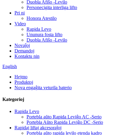
Duobla Afiŝo -Levilo
Personecigita interliga lifto
Pri ni
Honora Atestilo
Video
Rapida Levo
Ununura fosta lifto
Duobla Afiŝo -Levilo
Novaĵoj
Demandoj
Kontaktu nin
English
Hejmo
Produktoj
Nova engaĝita veturila baterio
Kategorioj
Rapida Levo
Portebla aŭto Rapida Leviĝo AC -Serio
Portebla Aŭto Rapida Leviĝo DC -Serio
Rapidaj liftaj akcesoraĵoj
Portebla aŭto rapida levilo etenda kadro