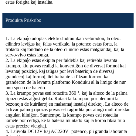
estas forigita kaj instalita.
Produkta Priskribo
1. La ekipaĵo adoptas elektro-hidraŭlikan veturadon, la oleo-
cilindro leviĝas kaj falas vertikale, la potenco estas forta, la
frotado kaj tondado de la oleo-cilindro estas malgrandaj, kaj la
servo-vivo estas longa.
2. La ekipaĵo estas ekipita per faldebla kaj retirebla levanta
krampo, kiu povas realigi la konvertiĝon de diversaj formoj kaj
levantaj pozicioj, kaj taŭgas por levi bateriojn de diversaj
grandecoj kaj formoj, tiel trairante la fiksan formon kaj
grandecon de la levanta platformo Konduku al la limigo de nur
unu speco de baterio.
3. La krampo povas esti rotaciita 360 °, kaj la alteco de la palma
ripozo estas alĝustigebla. Rotaci la krampon por plenumi la
bezonojn de kuirilaroj en malsamaj instalaj direktoj. La alteco de
la kvar palmoj ripozas povas esti agordita por atingi mult-direktan
angulan kliniĝon. Samtempe, la krampo povas esti rotaciita
iomete por certigi, ke la bateria muntado kaj la korpa fiksa truo
estas precize vicigitaj.
4. Laŭvola DC12V kaj AC220V -potenco, pli granda laboranta