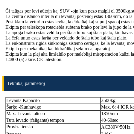
Ĝi taŭgas por levi aŭtojn kaj SUV -ojn kun pezo malpli ol 3500kg.sui
La centra distanco inter la du levantaj postenoj estas 1360mm, do la
Post kiam la veturilo estas levita, la ĉirkaŭaj kaj supraj spacoj estas
Ekipita per teleskopa rotaciebla subtena brako por levi la jupo de la
La apoga brako estas veldita per ŝtala tubo kaj ŝtala plato, kiu hava
La ĉefa unuo estas farita per veldado de ŝtala tubo kaj ŝtala plato.
La enkonstruita rigida sinkroniga sistemo certigas, ke la levantaj mova
Ekipita per mekanikaj kaj hidraŭlikaj sekurecaj aparatoj.
Ekipita kun la plej alta limŝaltilo por malebligi misoperacion kaŭzi la 
L4800 (a) akiris CE -atestilon.
Teknikaj parametroj
Levanta Kapacito
3500kg
Ŝarĝo -Kunhavigo
Max. 6: 4 IOR ko
Max. Levanta alteco
1850mm
Tuta levado (faliganta) tempon
40-60sec
Proviza tensio
AC380V/50Hz 