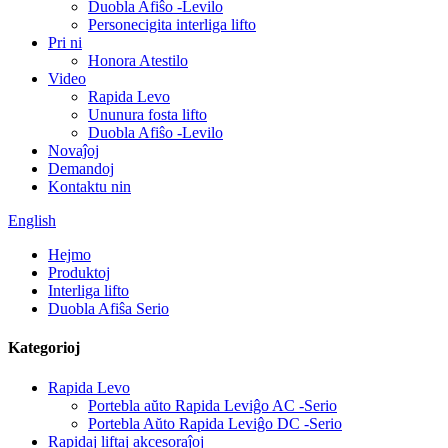
Duobla Afiŝo -Levilo
Personecigita interliga lifto
Pri ni
Honora Atestilo
Video
Rapida Levo
Ununura fosta lifto
Duobla Afiŝo -Levilo
Novaĵoj
Demandoj
Kontaktu nin
English
Hejmo
Produktoj
Interliga lifto
Duobla Afiŝa Serio
Kategorioj
Rapida Levo
Portebla aŭto Rapida Leviĝo AC -Serio
Portebla Aŭto Rapida Leviĝo DC -Serio
Rapidaj liftaj akcesoraĵoj