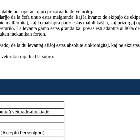
table por operacioj pri prizorgado de veturiloj.
 larĝo de la ĉefa unuo estas malgranda, kaj la kvanto de ekipaĵo de ekip
 tute malfermitaj, kaj la malsupra parto estas malpli kaŝita, kaj prizorga
 veturilo. La levanta gamo estas granda kaj povas esti adaptita al 80% de
s altan mekanikan forton.
doj de la du levantaj afiŝoj estas absolute sinkronigitaj, kaj ne ekzistas 
veturilon rapidi al la supro.
ntraŭ veturado-direktado
（
）
Akceptu Personigon