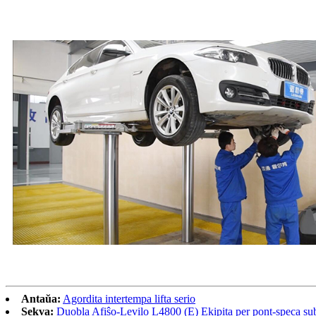
Antaŭa:
Agordita intertempa lifta serio
Sekva:
Duobla Afiŝo-Levilo L4800 (E) Ekipita per pont-speca su