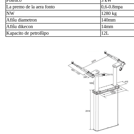
Potenco
3 kW
La premo de la aera fonto
0,6-0.8mpa
NW
1280 kg
Afiŝu diametron
140mm
Afiŝu dikecon
14mm
Kapacito de petrolŝipo
12L