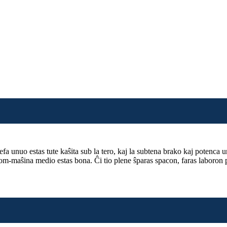
 unuo estas tute kaŝita sub la tero, kaj la subtena brako kaj potenca unuo
 hom-maŝina medio estas bona. Ĉi tio plene ŝparas spacon, faras laboron p