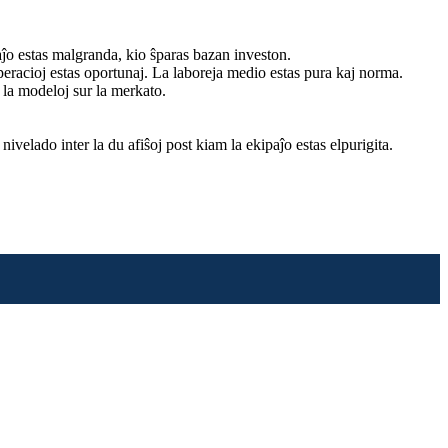
aĵo estas malgranda, kio ŝparas bazan investon.
j operacioj estas oportunaj. La laboreja medio estas pura kaj norma.
 la modeloj sur la merkato.
nivelado inter la du afiŝoj post kiam la ekipaĵo estas elpurigita.