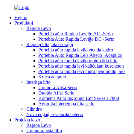
Hejmo
Produktoj
Rapida Levo
Portebla aŭto Rapida Leviĝo AC -Serio
Portebla Aŭto Rapida Leviĝo DC -Serio
Rapidaj liftaj akcesoraĵoj
Portebla aŭto rapida levilo etenda kadro
Portebla Aŭto Rapida Lela Alteco -Adaptiloj
Portebla aŭto rapida levilo motorcikla lifto
Portebla aŭto rapida levi kaŭĉukan kuseneton
Portebla aŭto rapida levi muro pendumiloj aro
Kruca adaptilo
Interliga lifto
Ununura Afiŝa Serio
Duobla Afiŝa Serio
Komerca Aŭto Inground Lift Series L7800
Agordita intertempa lifta serio
Cilindro
Nova engaĝita veturila baterio
Projekta kazo
Rapida Levo
Ununura fosta lifto