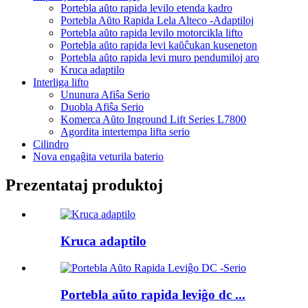
Portebla aŭto rapida levilo etenda kadro
Portebla Aŭto Rapida Lela Alteco -Adaptiloj
Portebla aŭto rapida levilo motorcikla lifto
Portebla aŭto rapida levi kaŭĉukan kuseneton
Portebla aŭto rapida levi muro pendumiloj aro
Kruca adaptilo
Interliga lifto
Ununura Afiŝa Serio
Duobla Afiŝa Serio
Komerca Aŭto Inground Lift Series L7800
Agordita intertempa lifta serio
Cilindro
Nova engaĝita veturila baterio
Prezentataj produktoj
Kruca adaptilo
Portebla aŭto rapida leviĝo dc ...