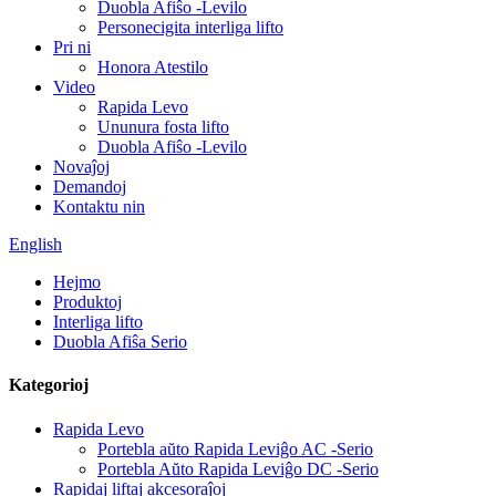
Duobla Afiŝo -Levilo
Personecigita interliga lifto
Pri ni
Honora Atestilo
Video
Rapida Levo
Ununura fosta lifto
Duobla Afiŝo -Levilo
Novaĵoj
Demandoj
Kontaktu nin
English
Hejmo
Produktoj
Interliga lifto
Duobla Afiŝa Serio
Kategorioj
Rapida Levo
Portebla aŭto Rapida Leviĝo AC -Serio
Portebla Aŭto Rapida Leviĝo DC -Serio
Rapidaj liftaj akcesoraĵoj