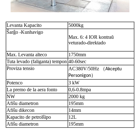
Levanta Kapacito
5000kg
Ŝarĝo -Kunhavigo
Max. 6: 4 IOR kontraŭ
veturado-direktado
Max. Levanta alteco
1750mm
Tuta levado (faliganta) tempon
40-60sec
Proviza tensio
AC380V/50Hz （
Akceptu
）
Personigon
Potenco
3 kW
La premo de la aera fonto
0,6-0.8mpa
NW
2000 kg
Afiŝu diametron
195mm
Afiŝu dikecon
14mm
Kapacito de petrolŝipo
12L
Afiŝu diametron
195mm