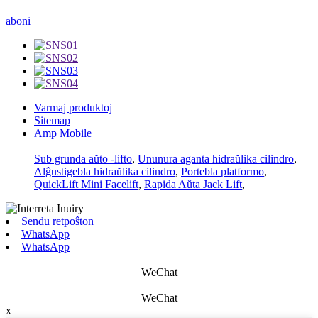
aboni
Varmaj produktoj
Sitemap
Amp Mobile
Sub grunda aŭto -lifto
,
Ununura aganta hidraŭlika cilindro
,
Alĝustigebla hidraŭlika cilindro
,
Portebla platformo
,
QuickLift Mini Facelift
,
Rapida Aŭta Jack Lift
,
Sendu retpoŝton
WhatsApp
WhatsApp
WeChat
WeChat
x