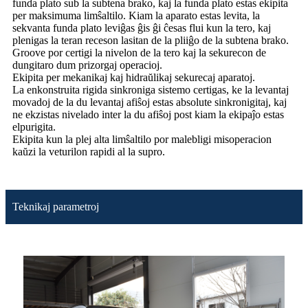
funda plato sub la subtena brako, kaj la funda plato estas ekipita
per maksimuma limŝaltilo. Kiam la aparato estas levita, la
sekvanta funda plato leviĝas ĝis ĝi ĉesas flui kun la tero, kaj
plenigas la teran receson lasitan de la pliiĝo de la subtena brako.
Groove por certigi la nivelon de la tero kaj la sekurecon de
dungitaro dum prizorgaj operacioj.
Ekipita per mekanikaj kaj hidraŭlikaj sekurecaj aparatoj.
La enkonstruita rigida sinkroniga sistemo certigas, ke la levantaj
movadoj de la du levantaj afiŝoj estas absolute sinkronigitaj, kaj
ne ekzistas nivelado inter la du afiŝoj post kiam la ekipaĵo estas
elpurigita.
Ekipita kun la plej alta limŝaltilo por malebligi misoperacion
kaŭzi la veturilon rapidi al la supro.
Teknikaj parametroj