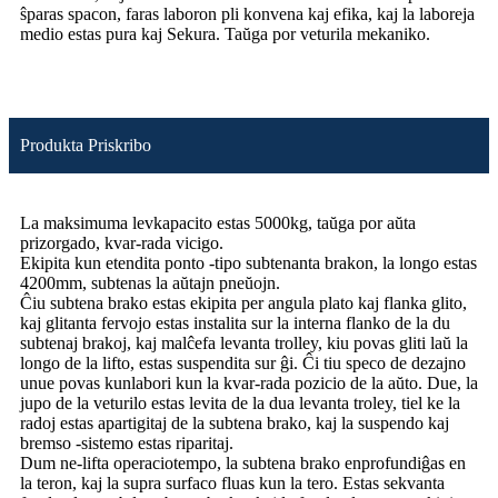
ŝparas spacon, faras laboron pli konvena kaj efika, kaj la laboreja
medio estas pura kaj Sekura. Taŭga por veturila mekaniko.
Produkta Priskribo
La maksimuma levkapacito estas 5000kg, taŭga por aŭta
prizorgado, kvar-rada vicigo.
Ekipita kun etendita ponto -tipo subtenanta brakon, la longo estas
4200mm, subtenas la aŭtajn pneŭojn.
Ĉiu subtena brako estas ekipita per angula plato kaj flanka glito,
kaj glitanta fervojo estas instalita sur la interna flanko de la du
subtenaj brakoj, kaj malĉefa levanta trolley, kiu povas gliti laŭ la
longo de la lifto, estas suspendita sur ĝi. Ĉi tiu speco de dezajno
unue povas kunlabori kun la kvar-rada pozicio de la aŭto. Due, la
jupo de la veturilo estas levita de la dua levanta troley, tiel ke la
radoj estas apartigitaj de la subtena brako, kaj la suspendo kaj
bremso -sistemo estas riparitaj.
Dum ne-lifta operaciotempo, la subtena brako enprofundiĝas en
la teron, kaj la supra surfaco fluas kun la tero. Estas sekvanta