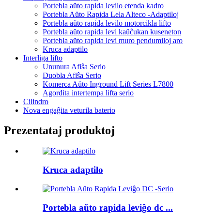
Portebla aŭto rapida levilo etenda kadro
Portebla Aŭto Rapida Lela Alteco -Adaptiloj
Portebla aŭto rapida levilo motorcikla lifto
Portebla aŭto rapida levi kaŭĉukan kuseneton
Portebla aŭto rapida levi muro pendumiloj aro
Kruca adaptilo
Interliga lifto
Ununura Afiŝa Serio
Duobla Afiŝa Serio
Komerca Aŭto Inground Lift Series L7800
Agordita intertempa lifta serio
Cilindro
Nova engaĝita veturila baterio
Prezentataj produktoj
Kruca adaptilo
Portebla aŭto rapida leviĝo dc ...