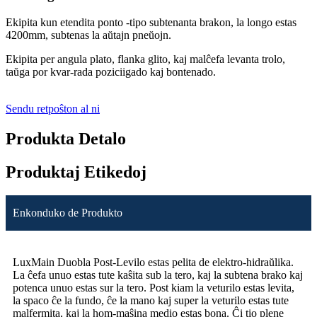
Ekipita kun etendita ponto -tipo subtenanta brakon, la longo estas
4200mm, subtenas la aŭtajn pneŭojn.
Ekipita per angula plato, flanka glito, kaj malĉefa levanta trolo,
taŭga por kvar-rada poziciigado kaj bontenado.
Sendu retpoŝton al ni
Produkta Detalo
Produktaj Etikedoj
Enkonduko de Produkto
LuxMain Duobla Post-Levilo estas pelita de elektro-hidraŭlika.
La ĉefa unuo estas tute kaŝita sub la tero, kaj la subtena brako kaj
potenca unuo estas sur la tero. Post kiam la veturilo estas levita,
la spaco ĉe la fundo, ĉe la mano kaj super la veturilo estas tute
malfermita, kaj la hom-maŝina medio estas bona. Ĉi tio plene