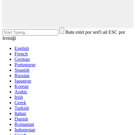
Batu eniri por serĉi aŭ ESC por
fermiĝi
English
French
German
Portuguese
Spanish
Russian
Japanese
Korean
Arabic
Irish
Greek
Turkish
Italian
Danish
Romanian
Indonesian