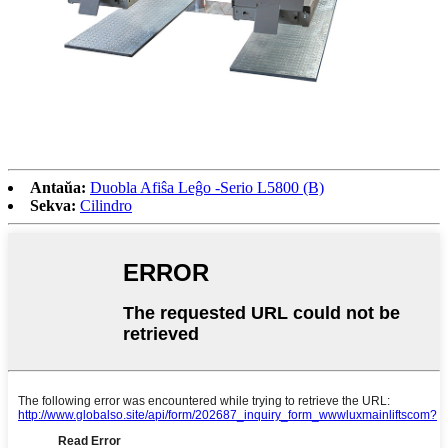
Antaŭa:
Duobla Afiŝa Leĝo -Serio L5800 (B)
Sekva:
Cilindro