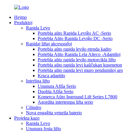
Hejmo
Produktoj
Rapida Levo
Portebla aŭto Rapida Leviĝo AC -Serio
Portebla Aŭto Rapida Leviĝo DC -Serio
Rapidaj liftaj akcesoraĵoj
Portebla aŭto rapida levilo etenda kadro
Portebla Aŭto Rapida Lela Alteco -Adaptiloj
Portebla aŭto rapida levilo motorcikla lifto
Portebla aŭto rapida levi kaŭĉukan kuseneton
Portebla aŭto rapida levi muro pendumiloj aro
Kruca adaptilo
Interliga lifto
Ununura Afiŝa Serio
Duobla Afiŝa Serio
Komerca Aŭto Inground Lift Series L7800
Agordita intertempa lifta serio
Cilindro
Nova engaĝita veturila baterio
Projekta kazo
Rapida Levo
Ununura fosta lifto