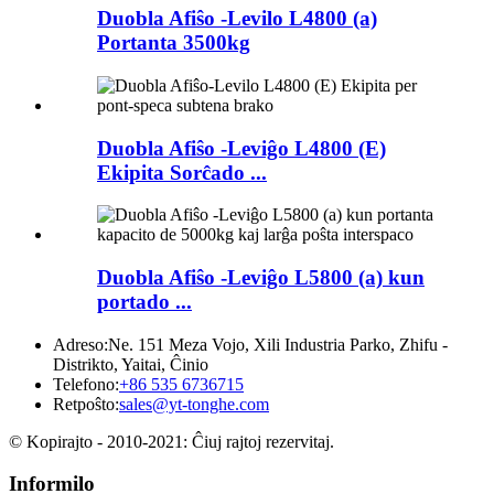
Duobla Afiŝo -Levilo L4800 (a)
Portanta 3500kg
Duobla Afiŝo -Leviĝo L4800 (E)
Ekipita Sorĉado ...
Duobla Afiŝo -Leviĝo L5800 (a) kun
portado ...
Adreso:
Ne. 151 Meza Vojo, Xili Industria Parko, Zhifu -
Distrikto, Yaitai, Ĉinio
Telefono:
+86 535 6736715
Retpoŝto:
sales@yt-tonghe.com
© Kopirajto - 2010-2021: Ĉiuj rajtoj rezervitaj.
Informilo